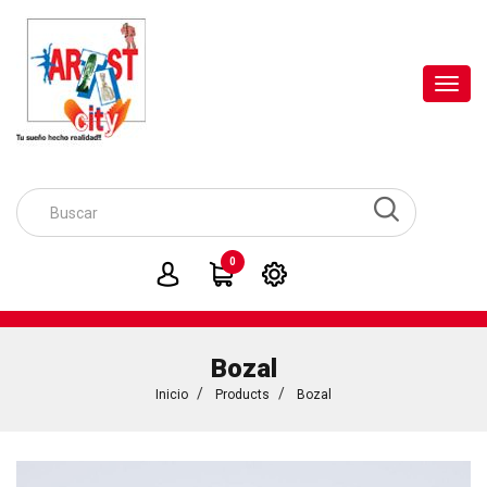
Toggl
navig
0
Bozal
Inicio
Products
Bozal