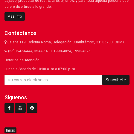
payaso, productor de teatro, cine, tv, show, y para toda aquella persona que
quiere divertirse a lo grande.
Más info
Contáctanos
Jalapa 119, Colonia Roma, Delegación Cuauhtémoc, C.P. 06700. CDMX
(55)3547-6444, 3547-6400, 1998-4824, 1998-4825
Horarios de Atención:
Lunes a Sábado de 10:00 a. m a 07:00 p. m.
Suscríbete
Síguenos
Inicio