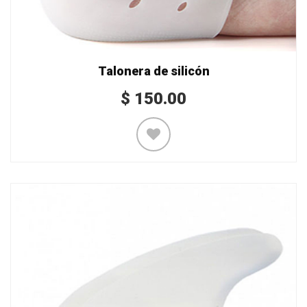
Talonera de silicón
$
150.00